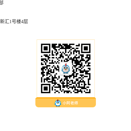
部
新汇1号楼4层