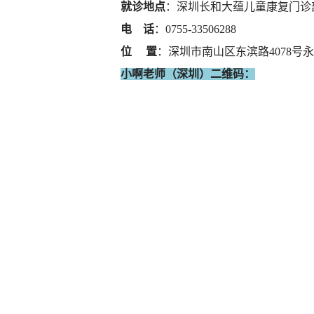
就诊地点
：深圳长和大蕴儿童康复门诊
电 话
：0755-33506288
位 置
：深圳市南山区东滨路4078号永
小啊老师（深圳）二维码：